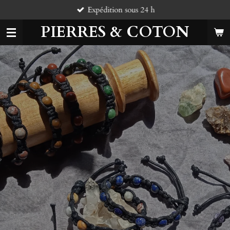
Expédition sous 24 h
Passer
au
PIERRES & COTON
contenu
principal