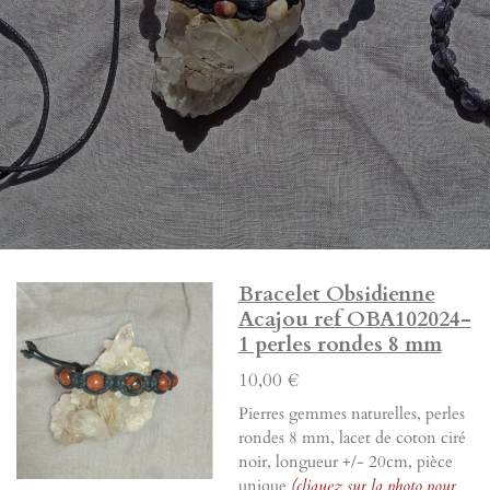
Bracelet Obsidienne
Acajou ref OBA102024-
1 perles rondes 8 mm
10,00 €
Pierres gemmes naturelles, perles
rondes 8 mm, lacet de coton ciré
noir, longueur +/- 20cm, pièce
unique
(cliquez sur la photo pour