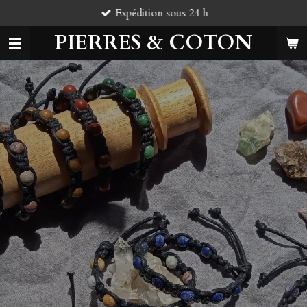
Expédition sous 24 h
Passer
au
PIERRES & COTON
contenu
principal