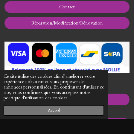
Contact
Réparation/Modification/Rénovation
Ce site utilise des cookies afin d’améliorer votre
expérience utilisateur et vous proposer des
I
annonces personnalisées. En continuant d'utiliser ce
n
site, vous confirmez que vous acceptez notre
s
politique d’utilisation des cookies.
Conditions Générales de Vente
t
a
Accord
g
r
a
Mentions Légales
m