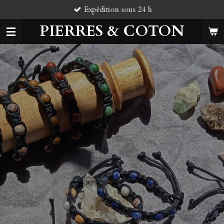
Expédition sous 24 h
Passer
au
PIERRES & COTON
contenu
principal