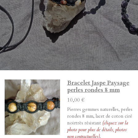
Bracelet Jaspe Paysage
perles rondes 8 mm
10,00 €
Pierres gemmes naturelles, perles
rondes 8 mm, lacet de coton ciré
noirtrès résistant
(cliquez sur la
photo pour plus de détails, photos
non contractuelles)
.