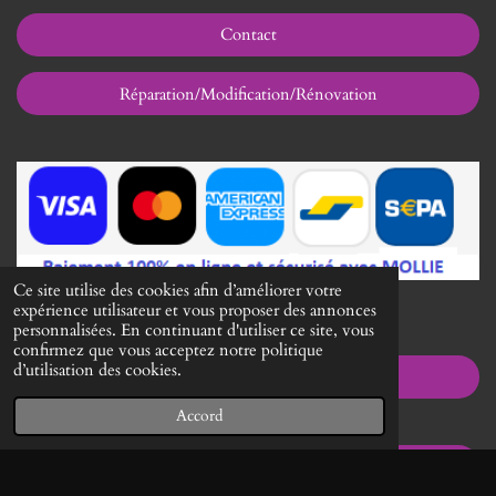
Contact
Réparation/Modification/Rénovation
Ce site utilise des cookies afin d’améliorer votre
expérience utilisateur et vous proposer des annonces
I
personnalisées. En continuant d'utiliser ce site, vous
n
confirmez que vous acceptez notre politique
s
d’utilisation des cookies.
Conditions Générales de Vente
t
a
Accord
g
r
a
Mentions Légales
m