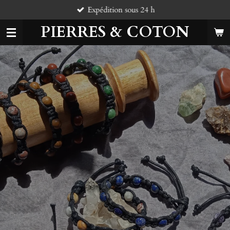
Expédition sous 24 h
Passer
au
PIERRES & COTON
contenu
principal