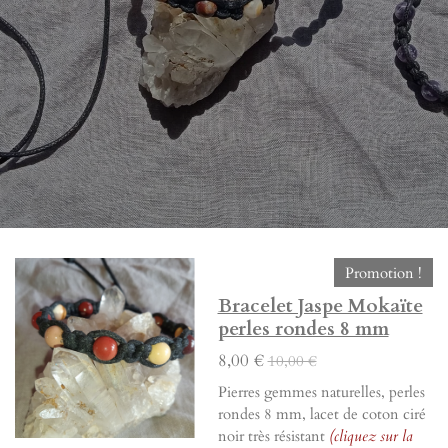
Promotion !
Bracelet Jaspe Mokaïte
perles rondes 8 mm
8,00 €
10,00 €
Pierres gemmes naturelles, perles
rondes 8 mm, lacet de coton ciré
noir très résistant
(cliquez sur la