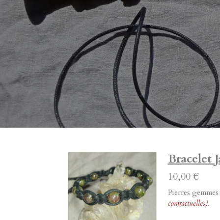
Bracelet 
10,00 €
Pierres gemmes n
contractuelles)
.