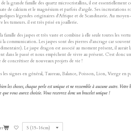
.. de la grande famille des quartz microcristallins, il est essentiellem
te de calcium et le magnésium et parfois d'argile. Ses incrustations ro
uelques légendes originaires d'Afrique et de Scandinavie. Au moyen-âge
 les tumeurs. il est très prisé en joaillerie.
 la famille des jaspes et très vaste et combine à elle seule toutes les vertu
ssi la communication. Les jaspes sont des pierres d'ancrage car souvent a
dimentaire). Le jaspe dragon est associé au moment présent, il aurait l
t dans le passé et nous empêchent de vivre au présent. C'est donc une p
e de concrétiser de nouveaux projets de vie !
s les signes en général, Taureau, Balance, Poisson, Lion, Vierge en par
bien les choses, chaque perle est unique et ne ressemble à aucune autre. Votr
lle que vous aurez choisie. Vous recevrez donc un bracelet unique !
er