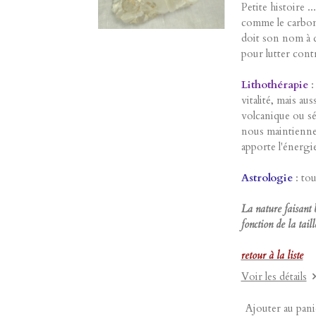
Petite histoire .
comme le carbona
doit son nom à q
pour lutter contre
Lithothérapie
:
vitalité, mais au
volcanique ou sé
nous maintiennen
apporte l'énergi
Astrologie
: tou
La nature faisant 
fonction de la tai
retour à la liste
Voir les détails
Ajouter au pani