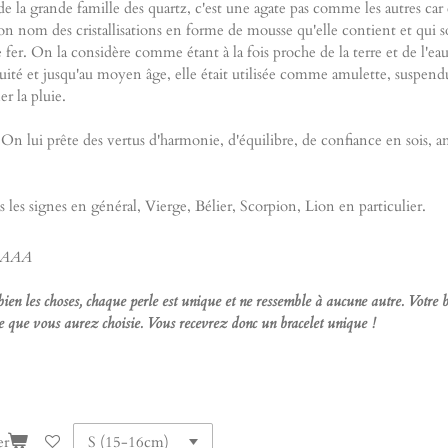
. de la grande famille des quartz, c'est une agate pas comme les autres car
 son nom des cristallisations en forme de mousse qu'elle contient et qui s
er. On la considère comme étant à la fois proche de la terre et de l'eau. 
quité et jusqu'au moyen âge, elle était utilisée comme amulette, suspendue
er la pluie.
 On lui prête des vertus d'harmonie, d'équilibre, de confiance en sois, a
s les signes en général, Vierge, Bélier, Scorpion, Lion en particulier.
 AAA
bien les choses, chaque perle est unique et ne ressemble à aucune autre. Votr
lle que vous aurez choisie. Vous recevrez donc un bracelet unique !
er