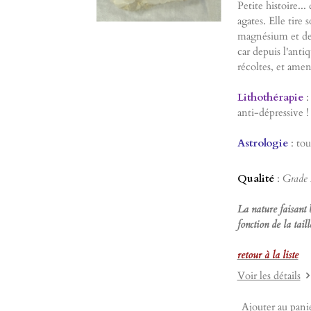
Petite histoire..
agates. Elle tire
magnésium et de f
car depuis l'anti
récoltes, et amen
Lithothérapie
:
anti-dépressive !
Astrologie
: tou
Qualité
:
Grade
La nature faisant 
fonction de la tai
retour à la liste
Voir les détails
Ajouter au pani