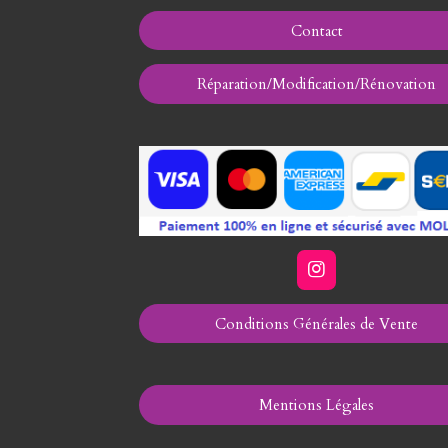
Contact
Réparation/Modification/Rénovation
I
n
s
Conditions Générales de Vente
t
a
g
r
a
Mentions Légales
m