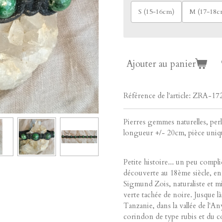
S (15-16cm)
M (17-18c
Ajouter au panier
Référence de l'article:
ZRA-172
Pierres gemmes naturelles, per
longueur +/- 20cm, pièce uniq
Petite histoire... un peu compliqu
découverte au 18ème siècle, en
Sigmund Zois, naturaliste et mi
verte tachée de noire. Jusque là
Tanzanie, dans la vallée de l'An
corindon de type rubis et du c