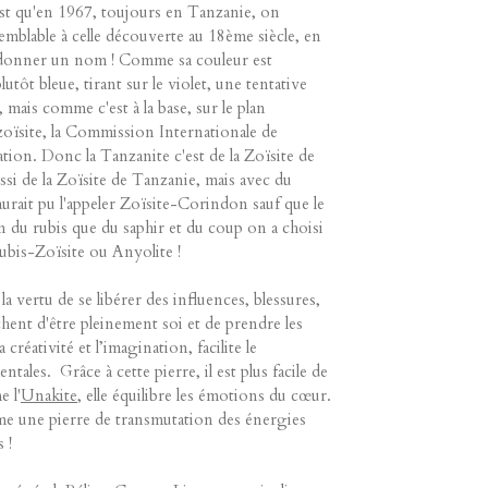
st qu'en 1967, toujours en Tanzanie, on
semblable à celle découverte au 18ème siècle, en
ui donner un nom ! Comme sa couleur est
lutôt bleue, tirant sur le violet, une tentative
, mais comme c'est à la base, sur le plan
oïsite, la Commission Internationale de
ation. Donc la Tanzanite c'est de la Zoïsite de
ussi de la Zoïsite de Tanzanie, mais avec du
rait pu l'appeler Zoïsite-Corindon sauf que le
n du rubis que du saphir et du coup on a choisi
ubis-Zoïsite ou Anyolite !
 la vertu de se libérer des influences, blessures,
ent d'être pleinement soi et de prendre les
 créativité et l’imagination, facilite le
ales. Grâce à cette pierre, il est plus facile de
 l'
Unakite
, elle équilibre les émotions du cœur.
me une pierre de transmutation des énergies
 !