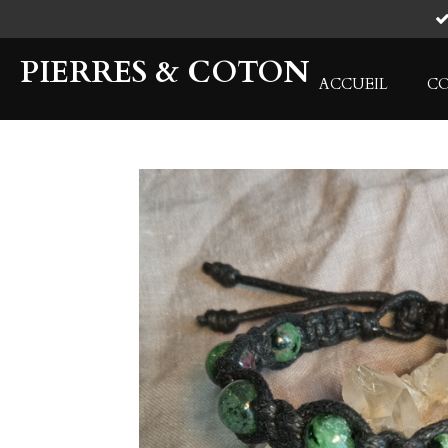
Passer
au
PIERRES & COTON
contenu
ACCUEIL
C
principal