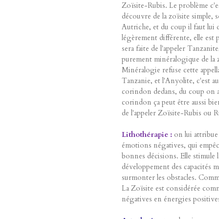
Zoïsite-Rubis. Le problème c'e
découvre de la zoïsite simple, 
Autriche, et du coup il faut l
légèrement différente, elle est p
sera faite de l'appeler Tanzanite
purement minéralogique de la z
Minéralogie refuse cette appell
Tanzanie, et l'Anyolite, c'est a
corindon dedans, du coup on au
corindon ça peut être aussi bie
de l'appeler Zoïsite-Rubis ou R
Lithothérapie :
on lui attribue
émotions négatives, qui empêch
bonnes décisions. Elle stimule la
développement des capacités ment
surmonter les obstacles. Comme
La Zoïsite est considérée com
négatives en énergies positives