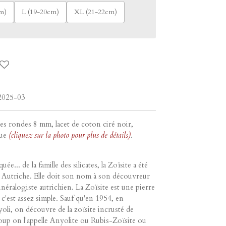
m)
L (19-20cm)
XL (21-22cm)
025-03
les rondes 8 mm, lacet de coton ciré noir,
ue
(cliquez sur la photo pour plus de détails)
.
ée... de la famille des silicates, la Zoïsite a été
 Autriche. Elle doit son nom à son découvreur
néralogiste autrichien. La Zoïsite est une pierre
 c'est assez simple. Sauf qu'en 1954, en
yoli, on découvre de la zoïsite incrusté de
oup on l'appelle Anyolite ou Rubis-Zoïsite ou