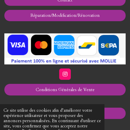
Contact
Réparation/Modification/Rénovation
I
n
s
Conditions Générales de Vente
t
a
g
r
Ce site utilise des cookies afin d’améliorer votre
a
Mentions Légales
expérience utilisateur et vous proposer des
m
annonces personnalisées. En continuant d'utiliser ce
site, vous confirmez que vous acceptez notre